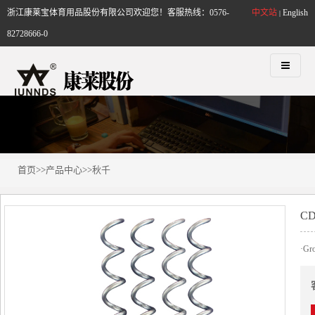
浙江康莱宝体育用品股份有限公司欢迎您！客服热线：0576-
中文站
English
|
82728666-0
首页
>>
产品中心
>>
秋千
CD
·Gr