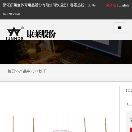
浙江康莱宝体育用品股份有限公司欢迎您！客服热线：0576-
中文站
English
|
82728666-0
首页
>>
产品中心
>>
秋千
CD
·Gr