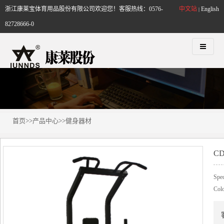
浙江康莱宝体育用品股份有限公司欢迎您！客服热线：0576-
中文站
English
|
82728666-0
首页
>>
产品中心
>>
健身器材
CD
Spec
Col