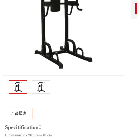
产品描述
Specitification：
Dimension:55x79x(169-210)cm