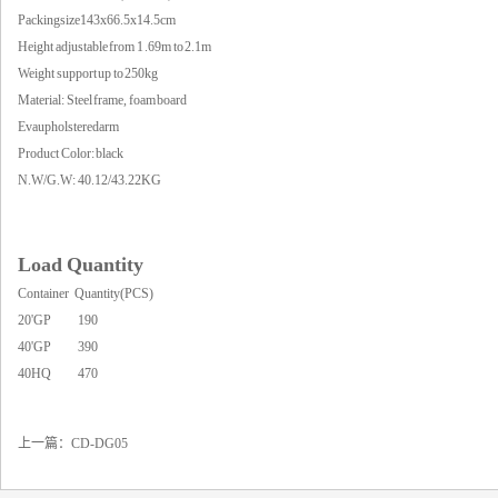
Packingsize143x66.5x14.5cm
Height adjustable from 1 .69m to 2.1m
Weight support up to 250kg
Material: Steel frame, foam board
Evaupholsteredarm
Product Color: black
N.W/G.W: 40.12/43.22KG
Load Quantity
Container Quantity(PCS)
20'GP 190
40'GP 390
40HQ 470
上一篇：
CD-DG05