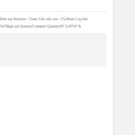
Table top thickness: 12mm·Side tube size: 15x30mm·Leg tube
 54/58kgLoad QuantityContainer Quantity(PCS)20'GP &