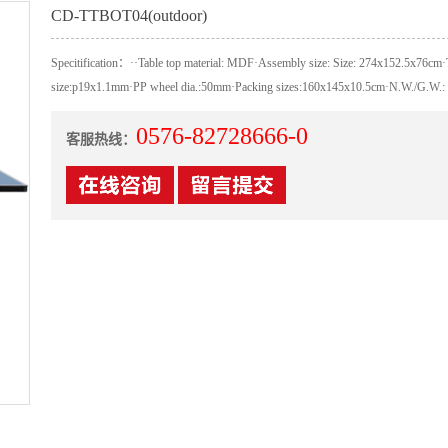
CD-TTBOT04(outdoor)
Specitification：··Table top material: MDF·Assembly size: Size: 274x152.5x76cm·
size:p19x1.1mm·PP wheel dia.:50mm·Packing sizes:160x145x10.5cm·N.W./G.W.:
0576-82728666-0
客服热线：