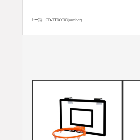
上一篇：
CD-TTBOT03(outdoor)