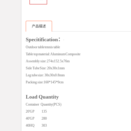
产品描述
Specitification：
·
Outdoor table tennis table
Table top material: Aluminum Composite
Assembly size: 274x152.5x76m
Side Tube Size: 20x30x1mm
Leg tube size: 30x30x0.8mm
Packing size:160*145*9cm
Load Quantity
Container Quantity(PCS)
20'GP 135
40'GP 280
40HQ 303