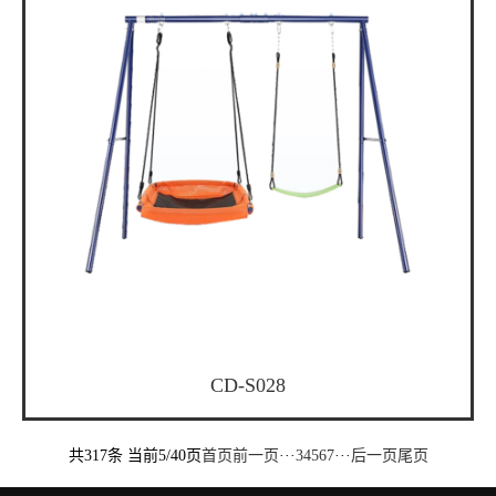
CD-S028
共317条 当前5/40页
首页
前一页
···
3
4
5
6
7
···
后一页
尾页