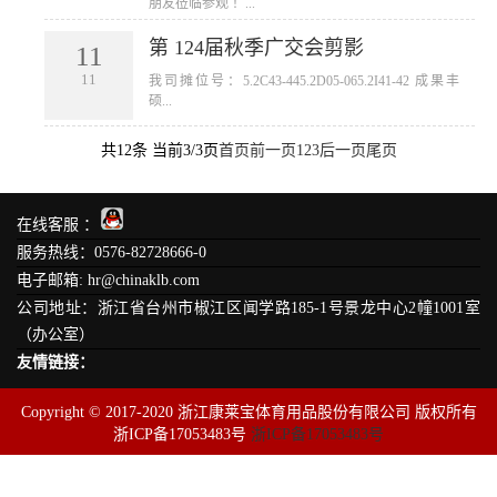
朋友莅临参观 ！...
第 124届秋季广交会剪影
11
11
我司摊位号：5.2C43-445.2D05-065.2I41-42 成果丰
硕...
共12条 当前3/3页
首页
前一页
1
2
3
后一页
尾页
在线客服 ：
服务热线：0576-82728666-0
电子邮箱: hr@chinaklb.com
公司地址：浙江省台州市椒江区闻学路185-1号景龙中心2幢1001室
（办公室）
友情链接：
Copyright © 2017-2020 浙江康莱宝体育用品股份有限公司 版权所有
浙ICP备17053483号
浙ICP备17053483号