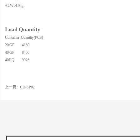
·G.W :4.9kg
Load Quantity
Container Quantity(PCS)
20'GP 4160
40'GP 8466
40HQ 9926
上一篇：
CD-SP02