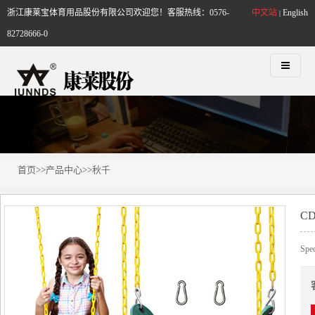
浙江康莱宝体育用品股份有限公司欢迎您！客服热线：0576-
中文站
English
|
82728666-0
首页
>>
产品中心
>>
秋千
CD
Spe