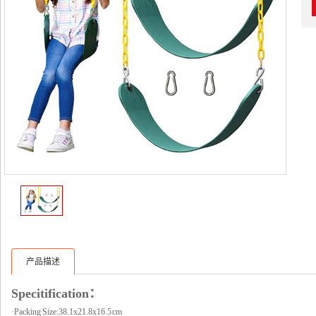
产品描述
Specitification：
·Packing Size:38.1x21.8x16.5 cm